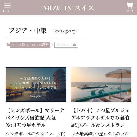
MIZU IN スイス
MENU
CART
アジア・中東
– category –
スイス発ヨーロッパ周遊
アジア・中東
【シンガポール】マリーナ
【ドバイ】７つ星ブルジュ
ベイサンズ宿泊記|人気
アルアラブホテルでの宿泊
No.1五つ星ホテル
記②プール＆レストラン
シンガポールのランドマーク的
世界最高峰7つ星ホテルのブル